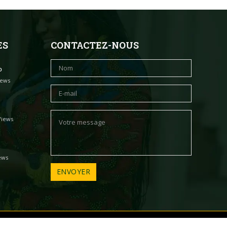
ES
CONTACTEZ-NOUS
o
iews
Views
ews