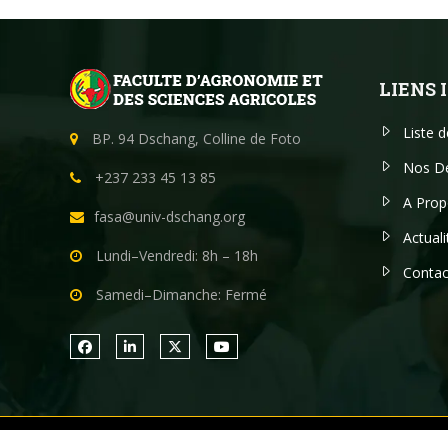
LIENS
Liste 
BP. 94 Dschang, Colline de Foto
Nos D
+237 233 45 13 85
A Prop
fasa@univ-dschang.org
Actuali
Lundi–Vendredi: 8h – 18h
Contac
Samedi–Dimanche: Fermé