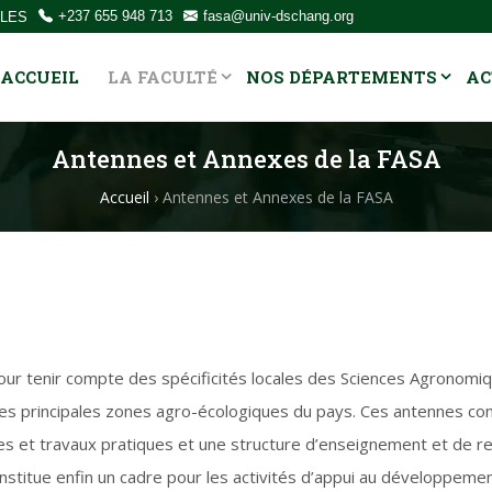
OLES
+237 655 948 713
fasa@univ-dschang.org
ACCUEIL
LA FACULTÉ
NOS DÉPARTEMENTS
AC
Antennes et Annexes de la FASA
Accueil
›
Antennes et Annexes de la FASA
 pour tenir compte des spécificités locales des Sciences Agronomiq
es principales zones agro-écologiques du pays. Ces antennes con
s et travaux pratiques et une structure d’enseignement et de re
onstitue enfin un cadre pour les activités d’appui au développemen