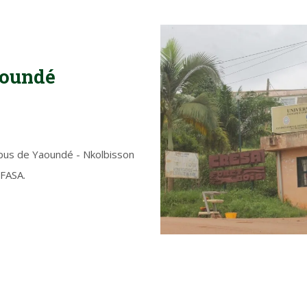
aoundé
mpus de Yaoundé - Nkolbisson
 FASA.