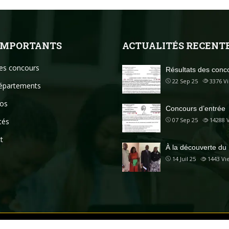
 IMPORTANTS
ACTUALITÉS RECENT
des concours
Résultats des conc
22 Sep 25
3376
V
épartements
os
Concours d’entrée
07 Sep 25
14288
tés
t
À la découverte du
14 Juil 25
1443
Vi