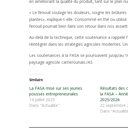
en améliorant la qualité du produit, tant sur le plan n
« Le fenouil soulage les douleurs, soigne les brûlures 
plantes», explique-t-elle. Consommé en thé ou utilisé
fenouil pourrait bien faire son retour dans nos assie
Au-delà de la technique, cette soutenance a rappelé l’
réintégrer dans les stratégies agricoles modernes. Un
Les soutenances à la FASA se poursuivent jusqu’au 16 j
paysage agricole camerounais./AS
Similaire
La FASA mise sur ses jeunes
Résultats des 
pousses entrepreneuriales
la FASA – Ann
14 juillet 2025
2025/2026
Dans "Actualite"
22 septembre 
Dans "Actualit