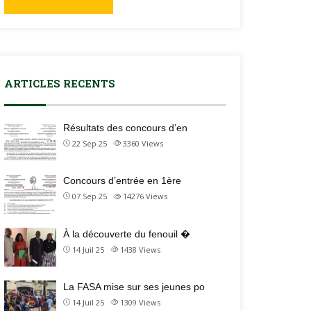
ARTICLES RECENTS
Résultats des concours d’en
22 Sep 25
3360
Views
Concours d’entrée en 1ère
07 Sep 25
14276
Views
À la découverte du fenouil �
14 Juil 25
1438
Views
La FASA mise sur ses jeunes po
14 Juil 25
1309
Views