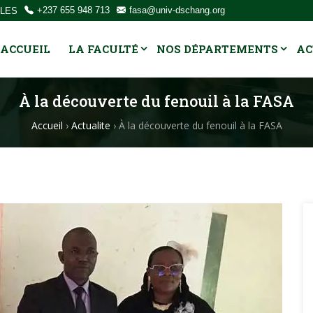
OLES
+237 655 948 713
fasa@univ-dschang.org
ACCUEIL
LA FACULTÉ
NOS DÉPARTEMENTS
AC
À la découverte du fenouil à la FASA
Accueil
›
Actualite
›
À la découverte du fenouil à la FASA