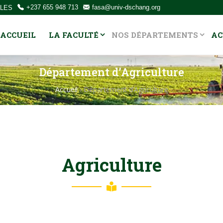
OLES
+237 655 948 713
fasa@univ-dschang.org
ACCUEIL
LA FACULTÉ
NOS DÉPARTEMENTS
AC
Département d’Agriculture
Accueil
›
Département d’Agriculture
Agriculture