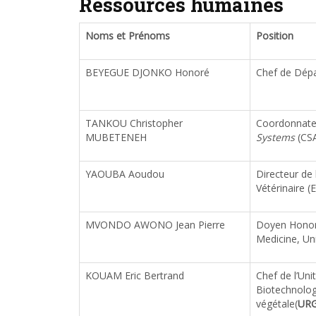
Ressources humaines
Noms et Prénoms
Position
BEYEGUE DJONKO Honoré
Chef de Dép
TANKOU Christopher
Coordonnate
MUBETENEH
Systems
(CS
YAOUBA Aoudou
Directeur de
Vétérinaire 
MVONDO AWONO Jean Pierre
Doyen Honora
Medicine, Un
KOUAM Eric Bertrand
Chef de l’Un
Biotechnologi
végétale(
UR