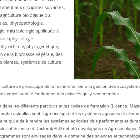
mment aux disciplines suivantes,
 agriculture biologique ou
ales, phytopathologie,
ie, microbiologie appliquée à
tale (physiologie
phytochimie, phytogénétique,
ion de la biomasse végétale, des
es plantes, systèmes de culture,
riculture se préoccupe de la recherche liée à la gestion des écosystè
res constituent le fondement des activités qui y sont menées.
 dans les différents parcours et les cycles de formation (Licence, Mast
che actuelles sont l’agroécologie et les systèmes agricoles et alimentair
aire qui aide à rendre les systèmes agricoles plus performants et dura
ter of Science et Doctorat/PhD ont été développés en Agrocécologie, S
s programmes sont envisagés dans le domaine des sciences et technologi