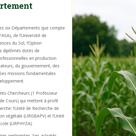
artement
 des six Départements que compte
ASA), de l’Université de
ences du Sol, l’Option
es diplômés dotés de
ofessionnelles en production
ateurs, du gouvernement, des
. Ses missions fondamentales
éveloppement.
nts-Chercheurs (1 Professeur
de Cours) qui mettent à profit
rche: l’Unité de Recherche de
ion végétale (URGBAPV) et l’Unité
icole (URPHYZA).
nes pertinentes. Ses activités