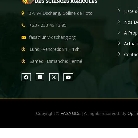
Liste 
BP. 94 Dschang, Colline de Foto
Nos D
+237 233 45 13 85
A Prop
fasa@univ-dschang.org
Actuali
Lundi–Vendredi: 8h – 18h
Contac
Samedi–Dimanche: Fermé
Copyright ©
FASA UDs
| All rights reserved. By
Optim