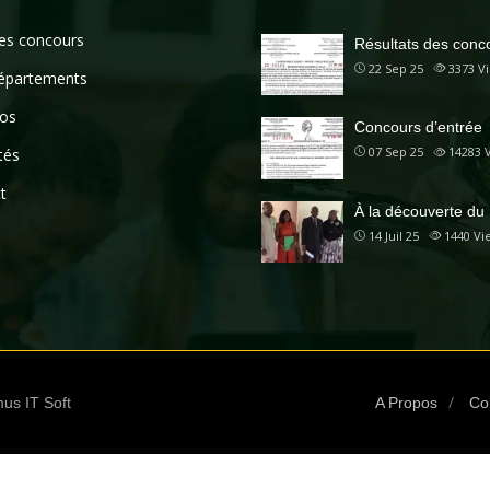
des concours
Résultats des conc
22 Sep 25
3373
V
épartements
os
Concours d’entrée
07 Sep 25
14283
tés
t
À la découverte du
14 Juil 25
1440
Vi
us IT Soft
A Propos
Co