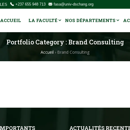
OLES
+237 655 948 713
fasa@univ-dschang.org
ACCUEIL
LA FACULTÉ
NOS DÉPARTEMENTS
AC
Portfolio Category :
Brand Consulting
Accueil
›
Brand Consulting
 IMPORTANTS
ACTUALITÉS RECENT