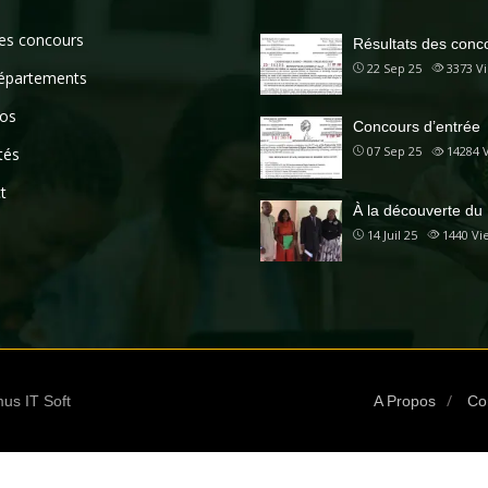
des concours
Résultats des conc
22 Sep 25
3373
V
épartements
os
Concours d’entrée
07 Sep 25
14284
tés
t
À la découverte du
14 Juil 25
1440
Vi
us IT Soft
A Propos
Co