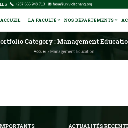
OLES
+237 655 948 713
fasa@univ-dschang.org
ACCUEIL
LA FACULTÉ
NOS DÉPARTEMENTS
AC
ortfolio Category :
Management Educati
Accueil
›
Management Education
 IMPORTANTS
ACTUALITÉS RECENT