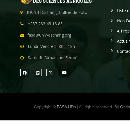
Liste 
BP. 94 Dschang, Colline de Foto
Nos D
+237 233 45 13 85
A Prop
fasa@univ-dschang.org
Actuali
Lundi–Vendredi: 8h – 18h
Contac
Samedi–Dimanche: Fermé
Copyright ©
FASA UDs
| All rights reserved. By
Optim