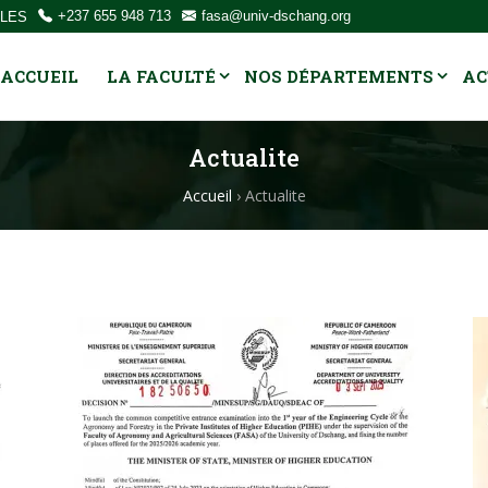
OLES
+237 655 948 713
fasa@univ-dschang.org
ACCUEIL
LA FACULTÉ
NOS DÉPARTEMENTS
AC
Actualite
Accueil
›
Actualite