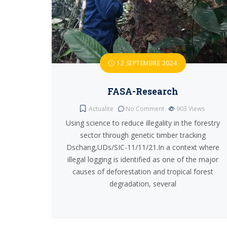
12 SEPTEMBRE 2024
FASA-Research
Actualite
No Comment
903
Views
Using science to reduce illegality in the forestry
sector through genetic timber tracking
Dschang,UDs/SIC-11/11/21.In a context where
illegal logging is identified as one of the major
causes of deforestation and tropical forest
degradation, several