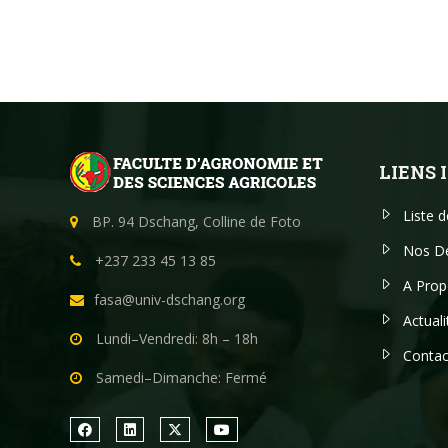
LIENS
Liste 
BP. 94 Dschang, Colline de Foto
Nos D
+237 233 45 13 85
A Prop
fasa@univ-dschang.org
Actuali
Lundi–Vendredi: 8h – 18h
Contac
Samedi–Dimanche: Fermé