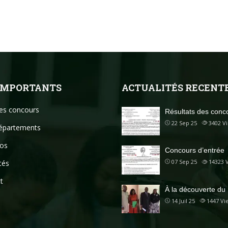
 IMPORTANTS
ACTUALITÉS RECENT
des concours
Résultats des conc
22 Sep 25
3402
V
épartements
os
Concours d’entrée
07 Sep 25
14323
tés
t
À la découverte du
14 Juil 25
1447
Vi