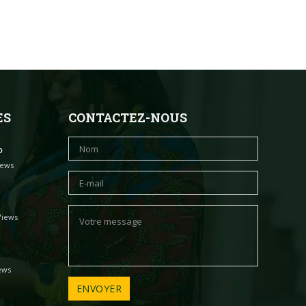
ES
CONTACTEZ-NOUS
o
iews
Views
ews