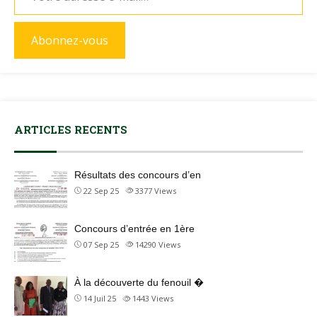
Abonnez-vous
ARTICLES RECENTS
Résultats des concours d’en
22 Sep 25
3377
Views
Concours d’entrée en 1ère
07 Sep 25
14290
Views
À la découverte du fenouil �
14 Juil 25
1443
Views